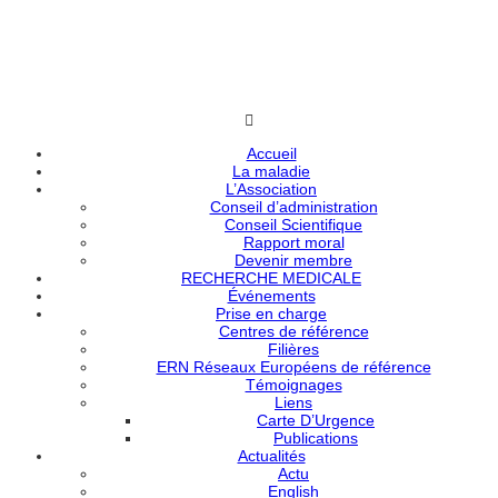
Accueil
La maladie
L’Association
Conseil d’administration
Conseil Scientifique
Rapport moral
Devenir membre
RECHERCHE MEDICALE
Événements
Prise en charge
Centres de référence
Filières
ERN Réseaux Européens de référence
Témoignages
Liens
Carte D’Urgence
Publications
Actualités
Actu
English