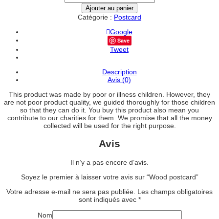
de
Ajouter au panier
Wood
Catégorie :
Postcard
postcard
Google
Save
Tweet
Description
Avis (0)
This product was made by poor or illness children. However, they
are not poor product quality, we guided thoroughly for those children
so that they can do it. You buy this product also mean you
contribute to our charities for them. We promise that all the money
collected will be used for the right purpose.
Avis
Il n’y a pas encore d’avis.
Soyez le premier à laisser votre avis sur “Wood postcard”
Votre adresse e-mail ne sera pas publiée.
Les champs obligatoires
sont indiqués avec
*
Nom