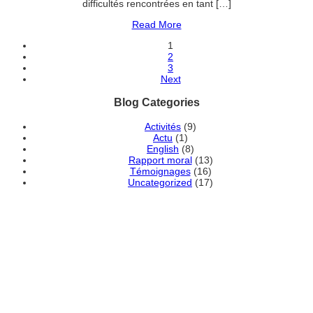
difficultés rencontrées en tant […]
Read More
1
2
3
Next
Blog Categories
Activités
(9)
Actu
(1)
English
(8)
Rapport moral
(13)
Témoignages
(16)
Uncategorized
(17)
DEVENEZ MEMBRE
ADHÉRENT DE