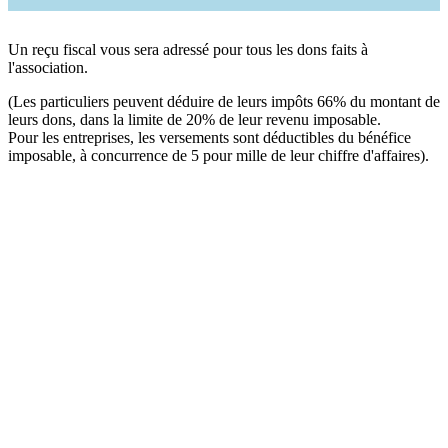
Un reçu fiscal vous sera adressé pour tous les dons faits à
l'association.
(Les particuliers peuvent déduire de leurs impôts 66% du montant de
leurs dons, dans la limite de 20% de leur revenu imposable.
Pour les entreprises, les versements sont déductibles du bénéfice
imposable, à concurrence de 5 pour mille de leur chiffre d'affaires).
Blog Categories
Activités
(9)
Actu
(1)
English
(8)
Rapport moral
(13)
Témoignages
(16)
Uncategorized
(17)