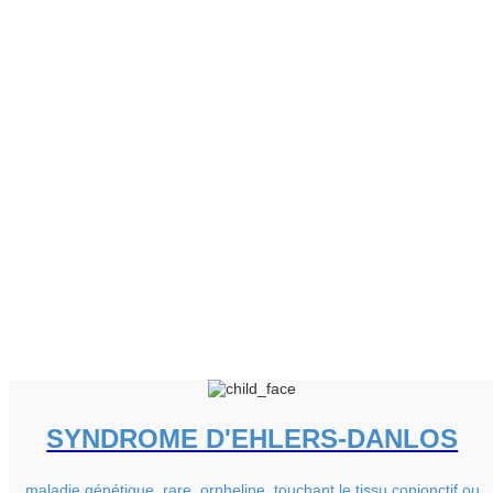
SYNDROME D'EHLERS-DANLOS
maladie génétique, rare, orpheline, touchant le tissu conjonctif ou