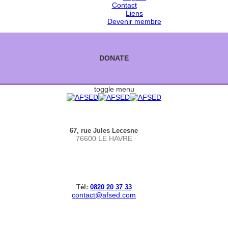
Contact
Liens
Devenir membre
DONATE
toggle menu
67, rue Jules Lecesne
76600 LE HAVRE
Tél:
0820 20 37 33
contact@afsed.com