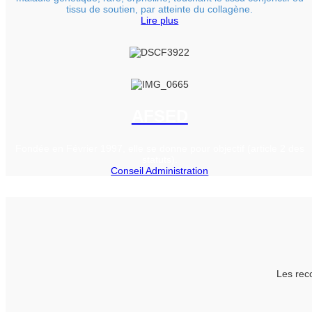
tissu de soutien, par atteinte du collagène.
Lire plus
AFSED
Fondée en Février 1997, elle se donne pour objectif (article 2 des
statuts).
Conseil Administration
Les rec