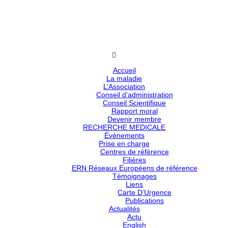
Accueil
La maladie
L’Association
Conseil d’administration
Conseil Scientifique
Rapport moral
Devenir membre
RECHERCHE MEDICALE
Événements
Prise en charge
Centres de référence
Filières
ERN Réseaux Européens de référence
Témoignages
Liens
Carte D’Urgence
Publications
Actualités
Actu
English