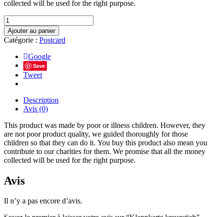
collected will be used for the right purpose.
quantité
de
Ajouter au panier
Klappkarte
Catégorie :
Postcard
kreuzstich
Google
Save
Tweet
Description
Avis (0)
This product was made by poor or illness children. However, they
are not poor product quality, we guided thoroughly for those
children so that they can do it. You buy this product also mean you
contribute to our charities for them. We promise that all the money
collected will be used for the right purpose.
Avis
Il n’y a pas encore d’avis.