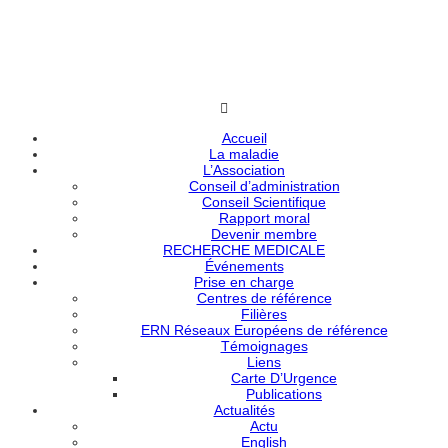
Accueil
La maladie
L’Association
Conseil d’administration
Conseil Scientifique
Rapport moral
Devenir membre
RECHERCHE MEDICALE
Événements
Prise en charge
Centres de référence
Filières
ERN Réseaux Européens de référence
Témoignages
Liens
Carte D’Urgence
Publications
Actualités
Actu
English