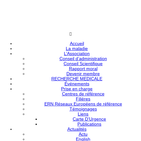
Accueil
La maladie
L’Association
Conseil d’administration
Conseil Scientifique
Rapport moral
Devenir membre
RECHERCHE MEDICALE
Événements
Prise en charge
Centres de référence
Filières
ERN Réseaux Européens de référence
Témoignages
Liens
Carte D’Urgence
Publications
Actualités
Actu
English