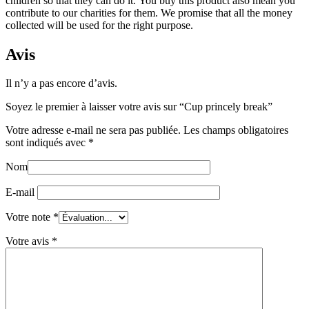
children so that they can do it. You buy this product also mean you
contribute to our charities for them. We promise that all the money
collected will be used for the right purpose.
Avis
Il n’y a pas encore d’avis.
Soyez le premier à laisser votre avis sur “Cup princely break”
Votre adresse e-mail ne sera pas publiée.
Les champs obligatoires
sont indiqués avec
*
Nom
E-mail
Votre note
*
Votre avis
*