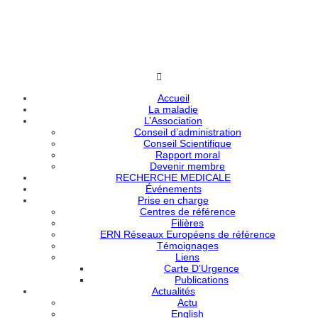
Accueil
La maladie
L’Association
Conseil d’administration
Conseil Scientifique
Rapport moral
Devenir membre
RECHERCHE MEDICALE
Événements
Prise en charge
Centres de référence
Filières
ERN Réseaux Européens de référence
Témoignages
Liens
Carte D’Urgence
Publications
Actualités
Actu
English