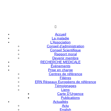
Accueil
La maladie
L’Association
Conseil d’administration
Conseil Scientifique
Rapport moral
Devenir membre
RECHERCHE MEDICALE
Événements
Prise en charge
Centres de référence
Filières
ERN Réseaux Européens de référence
Témoignages
Liens
Carte D’Urgence
Publications
Actualités
Actu
English