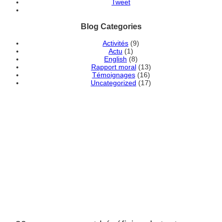
Tweet
Blog Categories
Activités
(9)
Actu
(1)
English
(8)
Rapport moral
(13)
Témoignages
(16)
Uncategorized
(17)
DEVENEZ MEMBRE
ADHÉRENT DE
L'ASSOCIATION