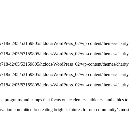
/web718/d2/05/53159805/htdocs/WordPress_02/wp-content/themes/charityw
/web718/d2/05/53159805/htdocs/WordPress_02/wp-content/themes/charityw
/web718/d2/05/53159805/htdocs/WordPress_02/wp-content/themes/charityw
/web718/d2/05/53159805/htdocs/WordPress_02/wp-content/themes/charityw
/web718/d2/05/53159805/htdocs/WordPress_02/wp-content/themes/charityw
e programs and camps that focus on academics, athletics, and ethics to
ovation committed to creating brighter futures for our community’s mos