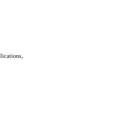
ASSOCIATION
lications,