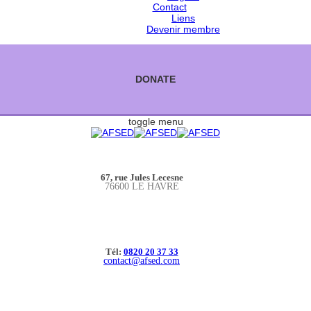
Contact
Liens
Devenir membre
DONATE
toggle menu
67, rue Jules Lecesne
76600 LE HAVRE
Tél:
0820 20 37 33
contact@afsed.com