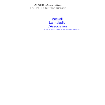
AFSED - Association
Loi 1901 à but non lucratif
Accueil
La maladie
L’Association
Conseil d’administration
Conseil Scientifique
Rapport moral
Devenir membre
RECHERCHE MEDICALE
Événements
Prise en charge
Centres de référence
Filières
ERN Réseaux Européens de référence
Témoignages
Liens
Carte D’Urgence
Publications
Actualités
Actu
English
Contact
Liens
Devenir membre