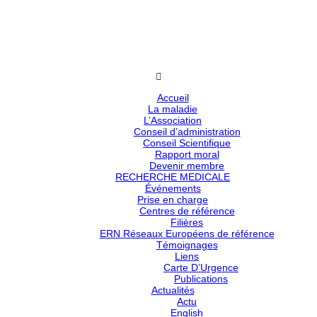
Accueil
La maladie
L’Association
Conseil d’administration
Conseil Scientifique
Rapport moral
Devenir membre
RECHERCHE MEDICALE
Événements
Prise en charge
Centres de référence
Filières
ERN Réseaux Européens de référence
Témoignages
Liens
Carte D’Urgence
Publications
Actualités
Actu
English