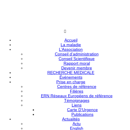
Accueil
La maladie
L’Association
Conseil d’administration
Conseil Scientifique
Rapport moral
Devenir membre
RECHERCHE MEDICALE
Événements
Prise en charge
Centres de référence
Filières
ERN Réseaux Européens de référence
Témoignages
Liens
Carte D’Urgence
Publications
Actualités
Actu
English