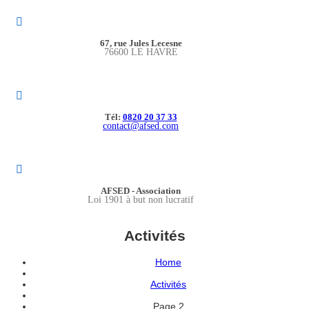
67, rue Jules Lecesne
76600 LE HAVRE
Tél:
0820 20 37 33
contact@afsed.com
AFSED - Association
Loi 1901 à but non lucratif
Activités
Home
Activités
Page 2