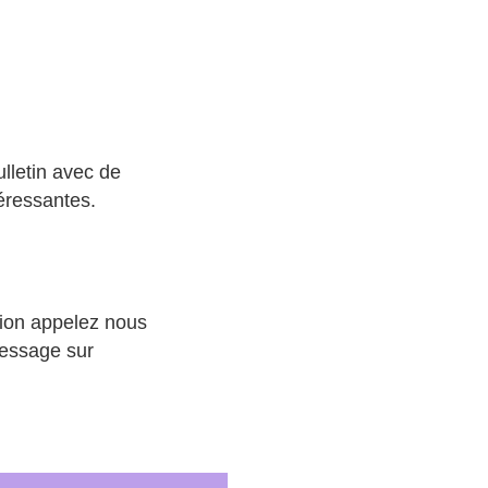
lletin avec de
éressantes.
tion appelez nous
essage sur