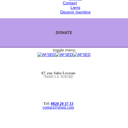
Contact
Liens
Devenir membre
DONATE
toggle menu
67, rue Jules Lecesne
76600 LE HAVRE
Tél:
0820 20 37 33
contact@afsed.com