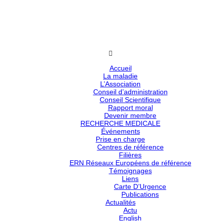
Accueil
La maladie
L’Association
Conseil d’administration
Conseil Scientifique
Rapport moral
Devenir membre
RECHERCHE MEDICALE
Événements
Prise en charge
Centres de référence
Filières
ERN Réseaux Européens de référence
Témoignages
Liens
Carte D’Urgence
Publications
Actualités
Actu
English