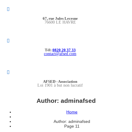
67, rue Jules Lecesne
76600 LE HAVRE
Tél:
0820 20 37 33
contact@afsed.com
AFSED - Association
Loi 1901 à but non lucratif
Author:
adminafsed
Home
Author: adminafsed
Page 11