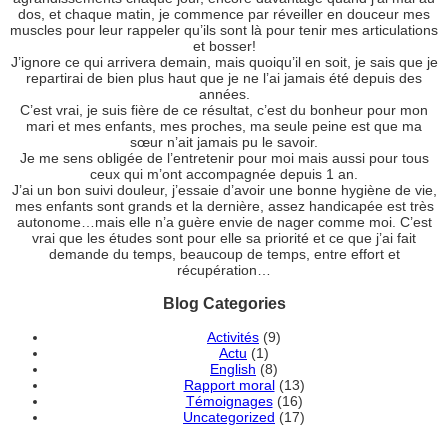
dos, et chaque matin, je commence par réveiller en douceur mes
muscles pour leur rappeler qu’ils sont là pour tenir mes articulations
et bosser!
J’ignore ce qui arrivera demain, mais quoiqu’il en soit, je sais que je
repartirai de bien plus haut que je ne l’ai jamais été depuis des
années.
C’est vrai, je suis fière de ce résultat, c’est du bonheur pour mon
mari et mes enfants, mes proches, ma seule peine est que ma
sœur n’ait jamais pu le savoir.
Je me sens obligée de l’entretenir pour moi mais aussi pour tous
ceux qui m’ont accompagnée depuis 1 an.
J’ai un bon suivi douleur, j’essaie d’avoir une bonne hygiène de vie,
mes enfants sont grands et la dernière, assez handicapée est très
autonome…mais elle n’a guère envie de nager comme moi. C’est
vrai que les études sont pour elle sa priorité et ce que j’ai fait
demande du temps, beaucoup de temps, entre effort et
récupération…
Blog Categories
Activités
(9)
Actu
(1)
English
(8)
Rapport moral
(13)
Témoignages
(16)
Uncategorized
(17)