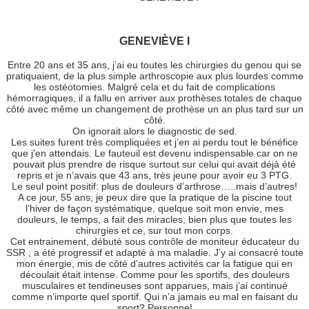
GENEVIÈVE I
Entre 20 ans et 35 ans, j’ai eu toutes les chirurgies du genou qui se
pratiquaient, de la plus simple arthroscopie aux plus lourdes comme
les ostéotomies. Malgré cela et du fait de complications
hémorragiques, il a fallu en arriver aux prothèses totales de chaque
côté avec même un changement de prothèse un an plus tard sur un
côté.
On ignorait alors le diagnostic de sed.
Les suites furent très compliquées et j’en ai perdu tout le bénéfice
que j’en attendais. Le fauteuil est devenu indispensable car on ne
pouvait plus prendre de risque surtout sur celui qui avait déjà été
repris et je n’avais que 43 ans, très jeune pour avoir eu 3 PTG.
Le seul point positif: plus de douleurs d’arthrose…..mais d’autres!
A ce jour, 55 ans, je peux dire que la pratique de la piscine tout
l’hiver de façon systématique, quelque soit mon envie, mes
douleurs, le temps, a fait des miracles, bien plus que toutes les
chirurgies et ce, sur tout mon corps.
Cet entrainement, débuté sous contrôle de moniteur éducateur du
SSR , a été progressif et adapté à ma maladie. J’y ai consacré toute
mon énergie, mis de côté d’autres activités car la fatigue qui en
découlait était intense. Comme pour les sportifs, des douleurs
musculaires et tendineuses sont apparues, mais j’ai continué
comme n’importe quel sportif. Qui n’a jamais eu mal en faisant du
sport? Personne!