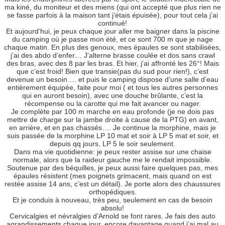
ma kiné, du moniteur et des miens (qui ont accepté que plus rien ne
se fasse parfois à la maison tant j’étais épuisée), pour tout cela j’ai
continué!
Et aujourd’hui, je peux chaque jour aller me baigner dans la piscine
du camping où je passe mon été, et ce sont 700 m que je nage
chaque matin. En plus des genoux, mes épaules se sont stabilisées,
j’ai des abdo d’enfer… J’alterne brasse coulée et dos sans crawl
des bras, avec des 8 par les bras. Et hier, j’ai affronté les 26°! Mais
que c’est froid! Bien que transie(pas du sud pour rien!), c’est
devenue un besoin…. et puis le camping dispose d’une salle d’eau
entièrement équipée, faite pour moi ( et tous les autres personnes
qui en auront besoin), avec une douche brûlante, c’est la
récompense ou la carotte qui me fait avancer ou nager.
Je complète par 100 m marche en eau profonde (je ne dois pas
mettre de charge sur la jambe droite à cause de la PTG) en avant,
en arrière, et en pas chassés…. Je continue la morphine, mais je
suis passée de la morphine LP 10 mat et soir à LP 5 mat et soir, et
depuis qq jours, LP 5 le soir seulement.
Dans ma vie quotidienne: je peux rester assise sur une chaise
normale, alors que la raideur gauche me le rendait impossible.
Soutenue par des béquilles, je peux aussi faire quelques pas, mes
épaules résistent (mes poignets grimacent, mais quand on est
restée assise 14 ans, c’est un détail). Je porte alors des chaussures
orthopédiques.
Et je conduis à nouveau, très peu, seulement en cas de besoin
absolu!
Cervicalgies et névralgies d’Arnold se font rares. Je fais des auto
agrandissements chaque jour, encore davantage quand j’ai mal au