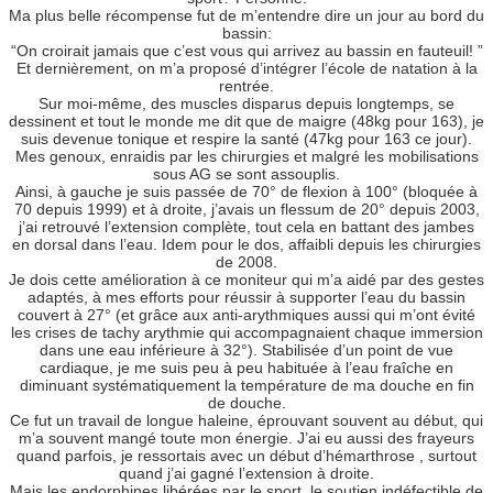
Ma plus belle récompense fut de m’entendre dire un jour au bord du
bassin:
“On croirait jamais que c’est vous qui arrivez au bassin en fauteuil! ”
Et dernièrement, on m’a proposé d’intégrer l’école de natation à la
rentrée.
Sur moi-même, des muscles disparus depuis longtemps, se
dessinent et tout le monde me dit que de maigre (48kg pour 163), je
suis devenue tonique et respire la santé (47kg pour 163 ce jour).
Mes genoux, enraidis par les chirurgies et malgré les mobilisations
sous AG se sont assouplis.
Ainsi, à gauche je suis passée de 70° de flexion à 100° (bloquée à
70 depuis 1999) et à droite, j’avais un flessum de 20° depuis 2003,
j’ai retrouvé l’extension complète, tout cela en battant des jambes
en dorsal dans l’eau. Idem pour le dos, affaibli depuis les chirurgies
de 2008.
Je dois cette amélioration à ce moniteur qui m’a aidé par des gestes
adaptés, à mes efforts pour réussir à supporter l’eau du bassin
couvert à 27° (et grâce aux anti-arythmiques aussi qui m’ont évité
les crises de tachy arythmie qui accompagnaient chaque immersion
dans une eau inférieure à 32°). Stabilisée d’un point de vue
cardiaque, je me suis peu à peu habituée à l’eau fraîche en
diminuant systématiquement la température de ma douche en fin
de douche.
Ce fut un travail de longue haleine, éprouvant souvent au début, qui
m’a souvent mangé toute mon énergie. J’ai eu aussi des frayeurs
quand parfois, je ressortais avec un début d’hémarthrose , surtout
quand j’ai gagné l’extension à droite.
Mais les endorphines libérées par le sport, le soutien indéfectible de