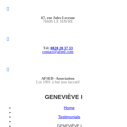
67, rue Jules Lecesne
76600 LE HAVRE
Tél:
0820 20 37 33
contact@afsed.com
AFSED - Association
Loi 1901 à but non lucratif
GENEVIÈVE I
Home
Testimonials
GENEVIÈVE I