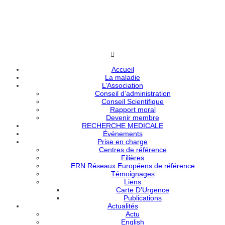
Accueil
La maladie
L’Association
Conseil d’administration
Conseil Scientifique
Rapport moral
Devenir membre
RECHERCHE MEDICALE
Événements
Prise en charge
Centres de référence
Filières
ERN Réseaux Européens de référence
Témoignages
Liens
Carte D’Urgence
Publications
Actualités
Actu
English