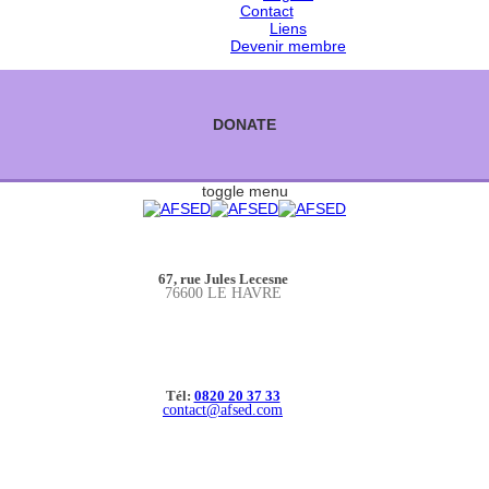
Contact
Liens
Devenir membre
DONATE
toggle menu
67, rue Jules Lecesne
76600 LE HAVRE
Tél:
0820 20 37 33
contact@afsed.com