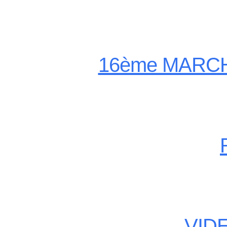
16ème MARC
VID