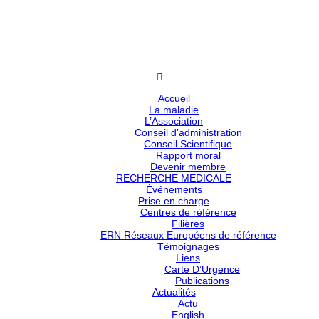
Accueil
La maladie
L’Association
Conseil d’administration
Conseil Scientifique
Rapport moral
Devenir membre
RECHERCHE MEDICALE
Événements
Prise en charge
Centres de référence
Filières
ERN Réseaux Européens de référence
Témoignages
Liens
Carte D’Urgence
Publications
Actualités
Actu
English