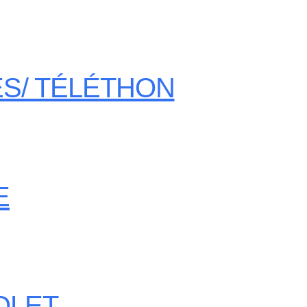
S/ TÉLÉTHON
E
OLET