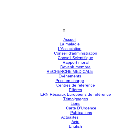
Accueil
La maladie
L’Association
Conseil d’administration
Conseil Scientifique
Rapport moral
Devenir membre
RECHERCHE MEDICALE
Événements
Prise en charge
Centres de référence
Filières
ERN Réseaux Européens de référence
Témoignages
Liens
Carte D’Urgence
Publications
Actualités
Actu
English