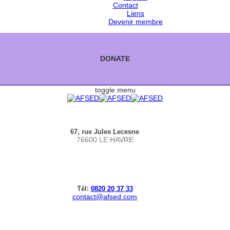
Contact
Liens
Devenir membre
DONATE
toggle menu
67, rue Jules Lecesne
76600 LE HAVRE
Tél:
0820 20 37 33
contact@afsed.com