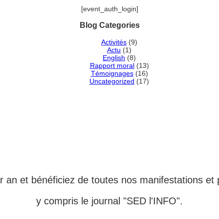
[event_auth_login]
Blog Categories
Activités
(9)
Actu
(1)
English
(8)
Rapport moral
(13)
Témoignages
(16)
Uncategorized
(17)
MBRE ADHÉRENT DE L'
 an et bénéficiez de toutes nos manifestations et 
y compris le journal "SED l'INFO".